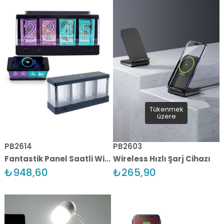
Tükenmek
üzere
PB2614
PB2603
Fantastik Panel Saatli Wireless Kablosuz Şarj Cihazı
Wireless Hızlı Şarj Cihazı
₺948,60
₺265,90