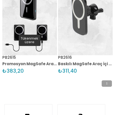
Tükenmek
üzere
PB2615
PB2616
Promosyon MagSafe Araç İçi Şarj Cihazı
Baskılı MagSafe Araç İçi Şarj Cihazı
₺383,20
₺311,40
1