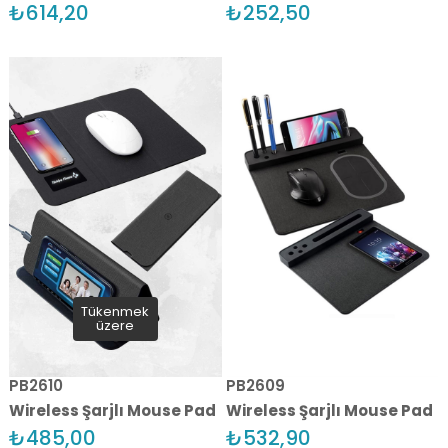
₺614,20
₺252,50
Tükenmek
üzere
PB2610
PB2609
Wireless Şarjlı Mouse Pad
Wireless Şarjlı Mouse Pad
₺485,00
₺532,90