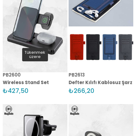
Tükenmek
üzere
PB2600
PB2613
Wireless Stand Set
Defter Kılıfı Kablosuz Şarz
₺427,50
₺266,20