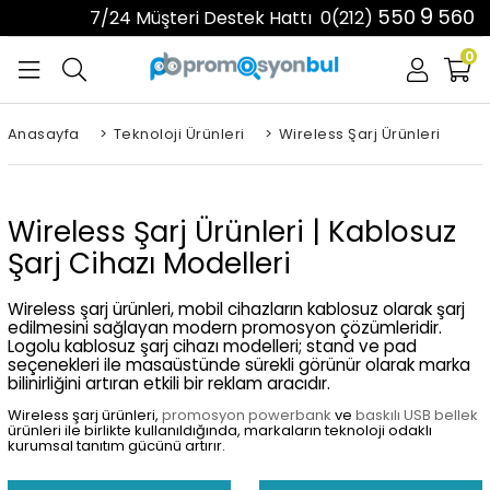
9
550
560
7/24 Müşteri Destek Hattı
0(212)
0
Anasayfa
>
Teknoloji Ürünleri
>
Wireless Şarj Ürünleri
Wireless Şarj Ürünleri | Kablosuz
Şarj Cihazı Modelleri
Wireless şarj ürünleri, mobil cihazların kablosuz olarak şarj
edilmesini sağlayan modern promosyon çözümleridir.
Logolu kablosuz şarj cihazı modelleri; stand ve pad
seçenekleri ile masaüstünde sürekli görünür olarak marka
bilinirliğini artıran etkili bir reklam aracıdır.
Wireless şarj ürünleri,
promosyon powerbank
ve
baskılı USB bellek
ürünleri ile birlikte kullanıldığında, markaların teknoloji odaklı
kurumsal tanıtım gücünü artırır.