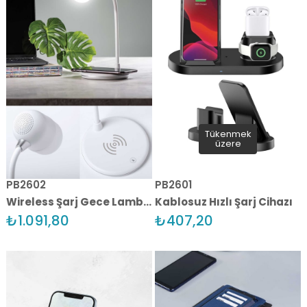
Tükenmek
üzere
PB2602
PB2601
Wireless Şarj Gece Lambası
Kablosuz Hızlı Şarj Cihazı
₺1.091,80
₺407,20