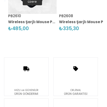
üzere
PB2610
PB2608
zı
Wireless Şarjlı Mouse Pad
Wireless Şarjlı Mouse Pad
₺485,00
₺335,30
HIZLI ve GÜVENİLİR
ORJİNAL
ÜRÜN GÖNDERİMİ
ÜRÜN GARANTİSİ