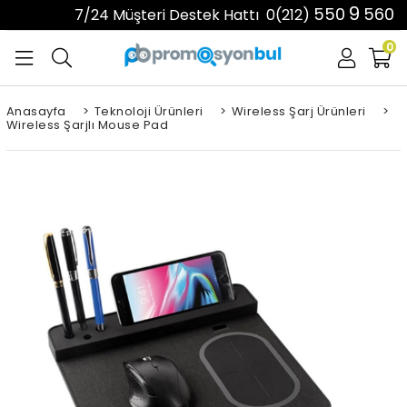
9
550
560
7/24 Müşteri Destek Hattı
0(212)
0
Anasayfa
>
Teknoloji Ürünleri
>
Wireless Şarj Ürünleri
>
Wireless Şarjlı Mouse Pad