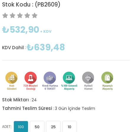
(PB2609)
₺532,90
+ KDV
₺639,48
KDV Dahil
:
Stok Miktarı
:
24
Tahmini Teslim Süresi
:
3 Gün İçinde Teslim
:
ADET
100
50
25
10